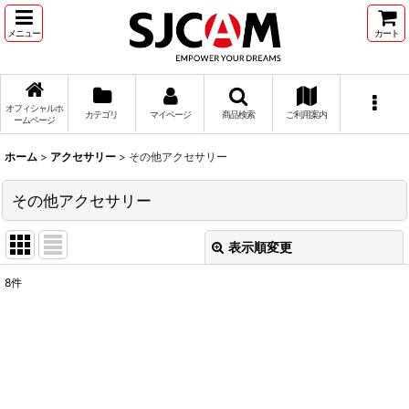
メニュー
カート
オフィシャルホ
カテゴリ
マイページ
商品検索
ご利用案内
ームページ
ホーム
>
アクセサリー
>
その他アクセサリー
その他アクセサリー
表示順変更
閉じる
8
件
表示数
:
並び順
:
絞り込む