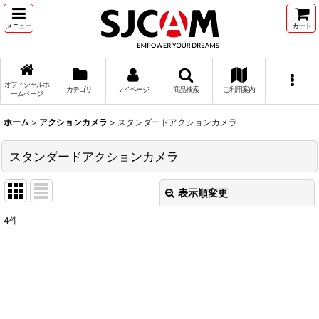
メニュー
カート
オフィシャルホ
カテゴリ
マイページ
商品検索
ご利用案内
ームページ
ホーム
>
アクションカメラ
>
スタンダードアクションカメラ
スタンダードアクションカメラ
表示順変更
閉じる
4
件
表示数
:
並び順
:
絞り込む