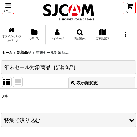
メニュー
カート
オフィシャルホ
カテゴリ
マイページ
商品検索
ご利用案内
ームページ
ホーム
>
新着商品
>
年末セール対象商品
年末セール対象商品
[
新着商品
]
表示順変更
閉じる
0
件
表示数
:
並び順
:
特集で絞り込む
絞り込む