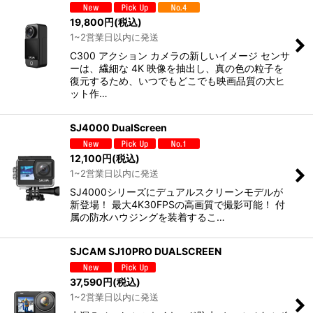
19,800
円
(税込)
1~2営業日以内に発送
C300 アクション カメラの新しいイメージ センサ
ーは、繊細な 4K 映像を抽出し、真の色の粒子を
復元するため、いつでもどこでも映画品質の大ヒ
ット作…
SJ4000 DualScreen
12,100
円
(税込)
1~2営業日以内に発送
SJ4000シリーズにデュアルスクリーンモデルが
新登場！ 最大4K30FPSの高画質で撮影可能！ 付
属の防水ハウジングを装着するこ…
SJCAM SJ10PRO DUALSCREEN
37,590
円
(税込)
1~2営業日以内に発送