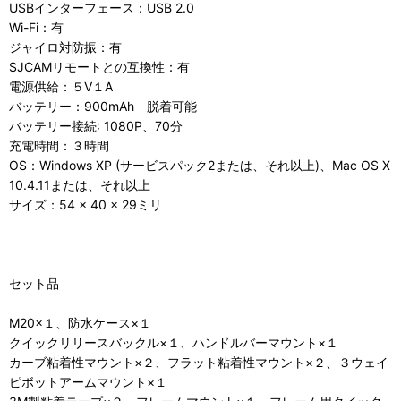
USBインターフェース：USB 2.0
Wi-Fi：有
ジャイロ対防振：有
SJCAMリモートとの互換性：有
電源供給：５V１A
バッテリー：900mAh 脱着可能
バッテリー接続: 1080P、70分
充電時間：３時間
OS：Windows XP (サービスパック2または、それ以上)、Mac OS X
10.4.11または、それ以上
サイズ：54 × 40 × 29ミリ
セット品
M20×１、防水ケース×１
クイックリリースバックル×１、ハンドルバーマウント×１
カーブ粘着性マウント×２、フラット粘着性マウント×２、３ウェイ
ピボットアームマウント×１