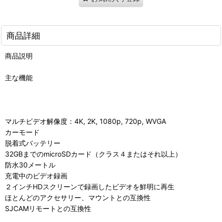
商品詳細
商品説明
主な機能
マルチビデオ解像度：4K, 2K, 1080p, 720p, WVGA
カーモード
脱着式バッテリー
32GBまでのmicroSDカード（クラス４またはそれ以上）
防水30メートル
充電中のビデオ録画
２インチHDスクリーンで録画したビデオを鮮明に再生
ほとんどのアクセサリー、マウントとの互換性
SJCAMリモートとの互換性