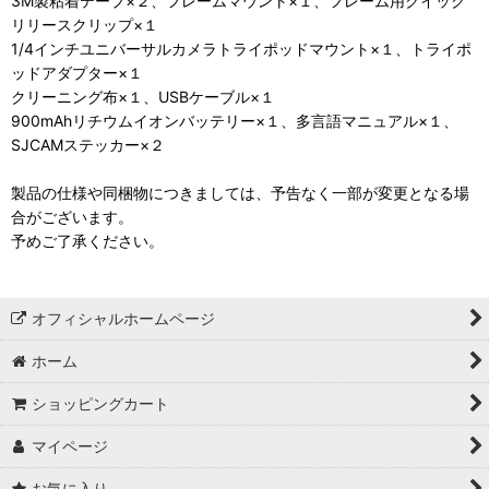
3M製粘着テープ×２、フレームマウント×１、フレーム用クイック
リリースクリップ×１
1/4インチユニバーサルカメラトライポッドマウント×１、トライポ
ッドアダプター×１
クリーニング布×１、USBケーブル×１
900mAhリチウムイオンバッテリー×１、多言語マニュアル×１、
SJCAMステッカー×２
製品の仕様や同梱物につきましては、予告なく一部が変更となる場
合がございます。
予めご了承ください。
オフィシャルホームページ
ホーム
ショッピングカート
マイページ
お気に入り